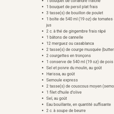
1 bouquet de coriandre fraîche
1 bouquet de persil plat frais
3 tasse(s) de bouillon de poulet
1 boîte de 540 ml (19 oz) de tomates 
jus
2 c. à thé de gingembre frais râpé
1 bâtons de cannelle
12 merguez ou casablanca
2 tasse(s) de courge musquée (butter
2 courgettes en tronçons
1 conserve de 540 ml (19 oz) de pois 
Sel et poivre du moulin, au goût
Harissa, au goût
Semoule express
2 tasse(s) de couscous moyen (semou
1 filet d'huile d'olive
Sel, au goût
Eau bouillante, en quantité suffisante
2 c. à soupe de beurre