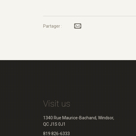
Partager :
Visit us
1340 Rue Maurice-Bachand, Windsor,
QC J1S 0J1
819 826-6333