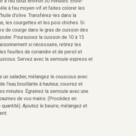
er à feu doux environ 30 minutes. Entre-
le à feu moyen-vif et faites colorer les
huile d'olive. Transférez-les dans la
e, les courgettes et les pois chiches. Si
bes de courge dans le gras de cuisson des
outer. Poursuivez la cuisson de 10 à 15
saisonnement si nécessaire, retirez les
es feuilles de coriandre et de persil et
uscous. Servez avec la semoule express et
 un saladier, mélangez le couscous avec
 de l'eau bouillante à hauteur, couvrez et
es minutes. Égrainez la semoule avec une
 paumes de vos mains. (Procédez en
e quantité). Ajoutez le beurre, mélangez et
ent.