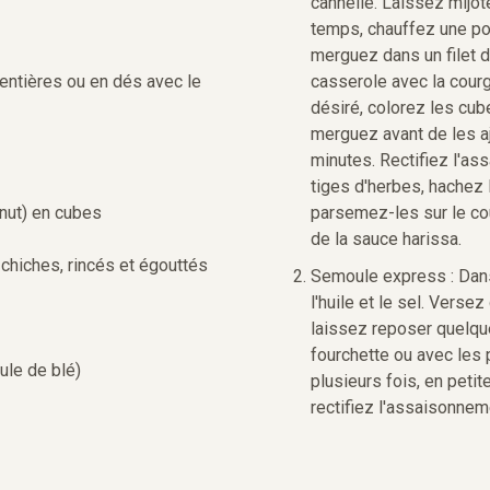
cannelle. Laissez mijot
temps, chauffez une poê
merguez dans un filet d'
entières ou en dés avec le
casserole avec la courg
désiré, colorez les cu
merguez avant de les aj
minutes. Rectifiez l'as
tiges d'herbes, hachez l
nut) en cubes
parsemez-les sur le co
de la sauce harissa.
chiches, rincés et égouttés
Semoule express : Dans
l'huile et le sel. Versez
laissez reposer quelqu
fourchette ou avec les
le de blé)
plusieurs fois, en petit
rectifiez l'assaisonnem