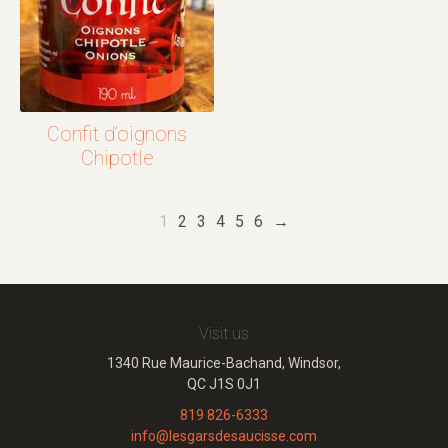
Confit d’oignons
Chipotle
1
2
3
4
5
6
→
Visit us
1340 Rue Maurice-Bachand, Windsor,
QC J1S 0J1
819 826-6333
info@lesgarsdesaucisse.com