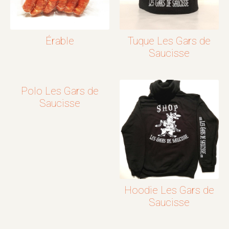
Érable
Tuque Les Gars de
Saucisse
Polo Les Gars de
Saucisse
Hoodie Les Gars de
Saucisse