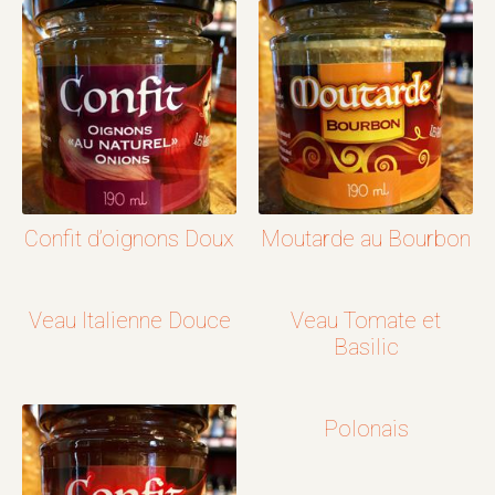
Confit d’oignons Doux
Moutarde au Bourbon
Veau Italienne Douce
Veau Tomate et
Basilic
Polonais