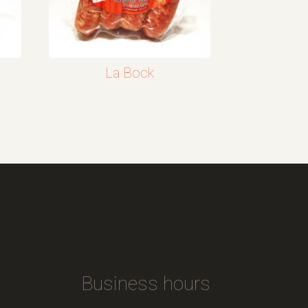
La Bock
Business hours