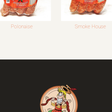
Polonaise
Smoke House