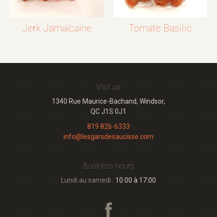
Jerk Jamaïcaine
Tomate Basilic
Visit us
1340 Rue Maurice-Bachand, Windsor,
QC J1S 0J1
819 826-6333
info@lesgarsdesaucisse.com
Business hours
Lundi au samedi :
10:00 à 17:00